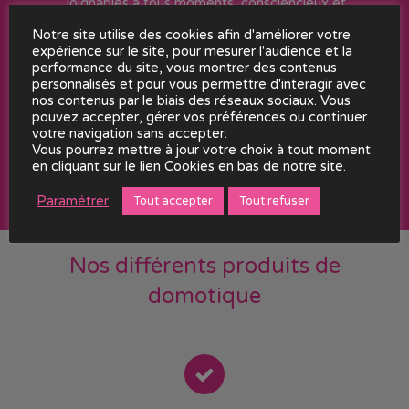
Joignables à tous moments, consciencieux et
amoureux du travail bien fait, nous modulons en
Notre site utilise des cookies afin d'améliorer votre
fonction des contraintes techniques et de vos
expérience sur le site, pour mesurer l'audience et la
performance du site, vous montrer des contenus
désirs la pose de toutes nos solutions d’ouvertures
personnalisés et pour vous permettre d'interagir avec
et de fermetures pour vous offrir le meilleur du
nos contenus par le biais des réseaux sociaux. Vous
confort en nous adaptant à votre budget.
pouvez accepter, gérer vos préférences ou continuer
votre navigation sans accepter.
Vous pourrez mettre à jour votre choix à tout moment
FAIRE UNE DEMANDE
en cliquant sur le lien Cookies en bas de notre site.
Paramétrer
Tout accepter
Tout refuser
Nos différents produits de
domotique