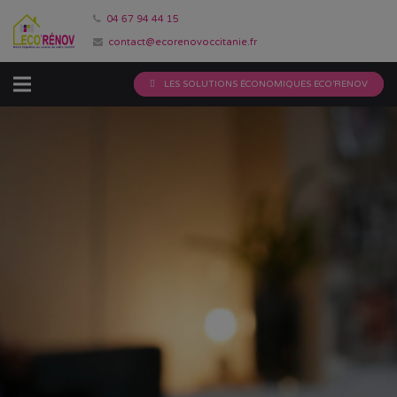
04 67 94 44 15
contact@ecorenovoccitanie.fr
LES SOLUTIONS ÉCONOMIQUES ECO’RENOV