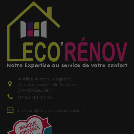
4 Allée Albert Jacquard
Zac des portes de Sauvian
34410 Sauvian
04 67 94 44 15
contact@ecorenovoccitanie.fr