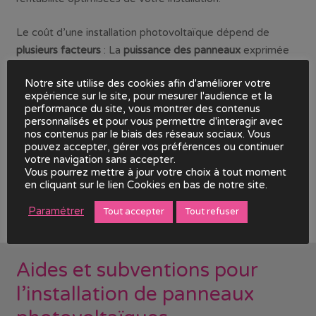
Le coût d’une installation photovoltaïque dépend de
plusieurs facteurs
: La
puissance des panneaux
exprimée
en kWc, les
besoins énergétiques
et le
choix de
Notre site utilise des cookies afin d'améliorer votre
l’installation
(nombre de panneaux, qualité…). Les coûts
expérience sur le site, pour mesurer l'audience et la
incluent les panneaux solaires (environ 60 à 70% du coût
performance du site, vous montrer des contenus
total), l’onduleur (15 à 20%) et les frais d’installation. Il est
personnalisés et pour vous permettre d'interagir avec
nos contenus par le biais des réseaux sociaux. Vous
aussi possible d’ajouter en option des batteries pour
pouvez accepter, gérer vos préférences ou continuer
stocker l’électricité.
votre navigation sans accepter.
Vous pourrez mettre à jour votre choix à tout moment
en cliquant sur le lien Cookies en bas de notre site.
Paramétrer
Tout accepter
Tout refuser
Aides et subventions pour
l’installation de panneaux