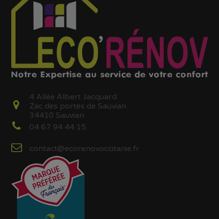
4 Allée Albert Jacquard
Zac des portes de Sauvian
34410 Sauvian
04 67 94 44 15
contact@ecorenovoccitanie.fr