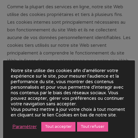
Comme la plupart des services en ligne, notre site Web
utilise des cookies propriétaires et tiers à plusieurs fins.
Les cookies internes sont principalement nécessaires au
bon fonctionnement du site Web et ils ne collectent
aucune de vos données personnellement identifiables. Les
cookies tiers utilisés sur notre site Web servent
principalement à comprendre le fonctionnement du site
Web, la façon dont vous interagissez avec notre site Web,
la sécurité de nos services, la fourniture de publicités
Notre site utilise des cookies afin d'améliorer votre
pertinentes pour vous et, dans l’ensemble, un meilleur
expérience sur le site, pour mesurer l'audience et la
performance du site, vous montrer des contenus
utilisateur. expérience et aider à accélérer vos futures
personnalisés et pour vous permettre d'interagir avec
interactions avec notre site Web.
nos contenus par le biais des réseaux sociaux. Vous
pouvez accepter, gérer vos préférences ou continuer
votre navigation sans accepter.
Vous pourrez mettre à jour votre choix à tout moment
Quels types de cookies utilisons-nous
en cliquant sur le lien Cookies en bas de notre site.
?
Paramétrer
Tout accepter
Tout refuser
Nécessaires :
Certains cookies sont essentiels pour