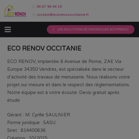
04 67 94 44 15
contact@ecorenovoccitanie.fr
LES SOLUTIONS ÉCONOMIQUES ECO’RENOV
ECO RENOV OCCITANIE
ECO RENOV, implantée 8 Avenue de Rome, ZAE Via
Europe 34350 Vendres, est spécialisée dans le secteur
d’activité des travaux de menuiserie. Nous réalisons votre
projet sur mesure et dans le respect des réglementations.
Notre équipe est à votre écoute. Devis gratuit après
étude.
Gérant :
M. Cyrille SAULNIER
Forme juridique :
SASU
Siret :
814400636
Création :
10/2015